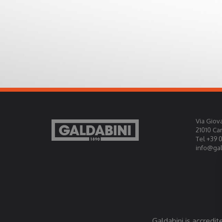
Via Giova
21010 Ca
Tel +39 
info@gald
Galdabini is accredit