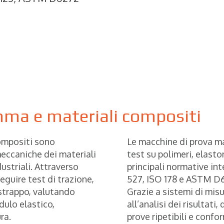
mma e materiali compositi
compositi sono
Le macchine di prova ma
meccaniche dei materiali
test su polimeri, elast
dustriali. Attraverso
principali normative in
eguire test di trazione,
527, ISO 178 e ASTM D
 strappo, valutando
Grazie a sistemi di mis
ulo elastico,
all’analisi dei risultat
ra.
prove ripetibili e confor