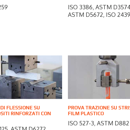
259
ISO 3386, ASTM D3574
ASTM D5672, ISO 243
DI FLESSIONE SU
PROVA TRAZIONE SU STRI
ITI RINFORZATI CON
FILM PLASTICO
ISO 527-3, ASTM D882
4125, ASTM D6272