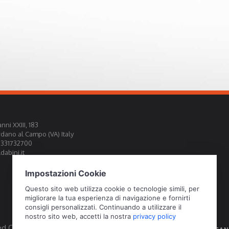
nni XXIII, 183
rdano al Campo (VA) Italy
0331732700
abini.it
ed Official Calibration Centre EA, IAF, ILAC