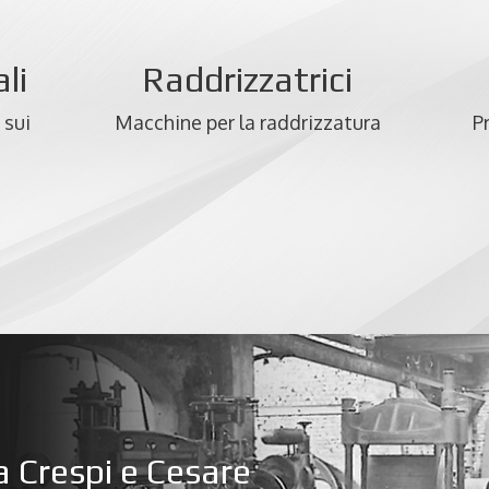
li
Raddrizzatrici
 sui
Macchine per la raddrizzatura
P
 Crespi e Cesare