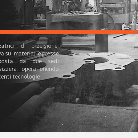
atrici di precisione,
a sui materiali e presse
omposta da due sedi
vizzera, opera unendo
centi tecnologie