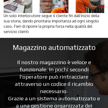
Un solo interlocutore segue il cliente fin dall'inizio della
sua storia, dando prioritaria importanza ad ogni singolo
caso. Fi
eri di riporre la propria forza nella qualità del
servizio clienti
Magazzino automatizzato
Il nostro magazzino è veloce e
funzionale. In pochi secondi
l'operatore può rintracciare
attraverso un codice il ricambio
necessario.
Grazie a un sistema automatizzato e
a una gestione organizzata dei