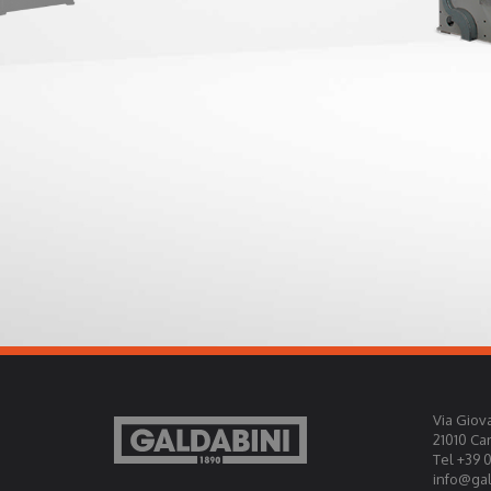
Via Giova
21010 Ca
Tel +39 
info@gald