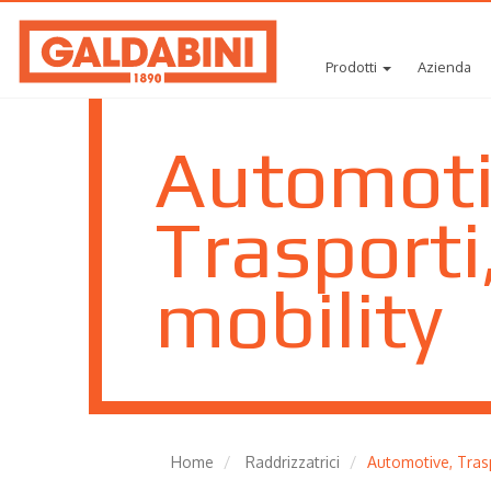
Prodotti
Azienda
Automoti
Trasporti
mobility
Home
Raddrizzatrici
Automotive, Trasp