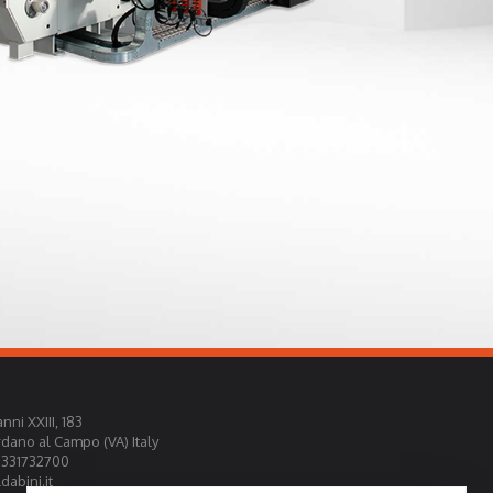
nni XXIII, 183
rdano al Campo (VA) Italy
0331732700
abini.it