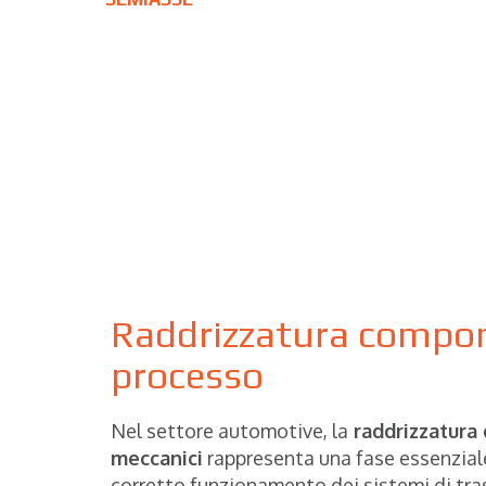
Raddrizzatura compone
processo
Nel settore automotive, la
raddrizzatura
meccanici
rappresenta una fase essenziale
corretto funzionamento dei sistemi di tr