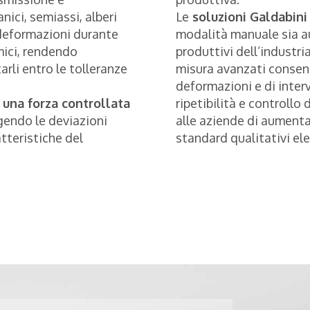
ici, semiassi, alberi
Le
soluzioni Galdabin
deformazioni durante
modalità manuale sia a
mici, rendendo
produttivi dell’industri
arli entro le tolleranze
misura avanzati consent
deformazioni e di inter
 una forza controllata
ripetibilità e controll
gendo le deviazioni
alle aziende di aumenta
teristiche del
standard qualitativi ele