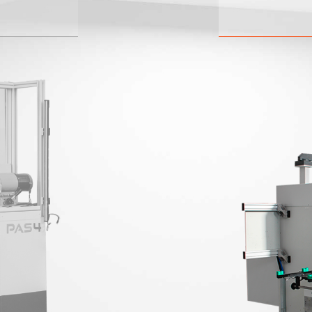
P
Raddrizzatr