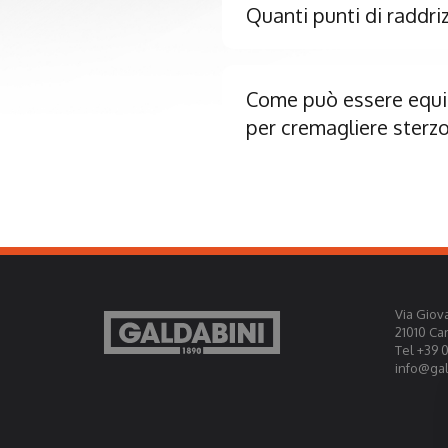
Quanti punti di raddri
Come può essere equip
per cremagliere sterz
Via Giova
21010 Ca
Tel +39 
info@gald