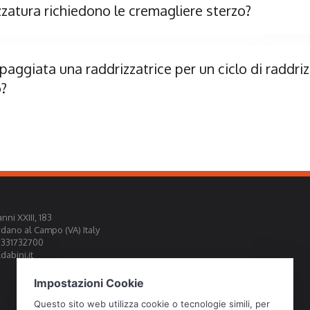
zzatura richiedono le cremagliere sterzo?
aggiata una raddrizzatrice per un ciclo di raddri
o?
nni XXIII, 183
rdano al Campo (VA) Italy
0331732700
abini.it