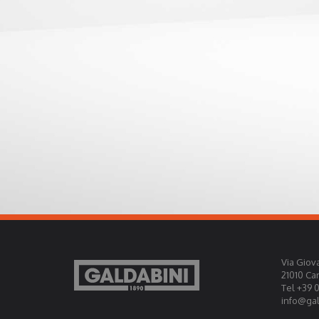
Via Giova
21010 Ca
Tel +39 
info@gald