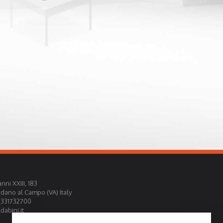
nni XXIII, 183
rdano al Campo (VA) Italy
0331732700
abini.it