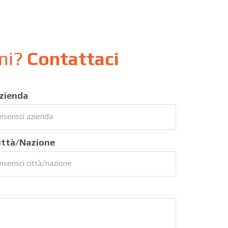
oni?
Contattaci
zienda
ittà/Nazione