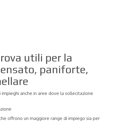
ova utili per la
pensato, paniforte,
mellare
 impieghi anche in aree dove la sollecitazione
azione
fo che offrono un maggiore range di impiego sia per