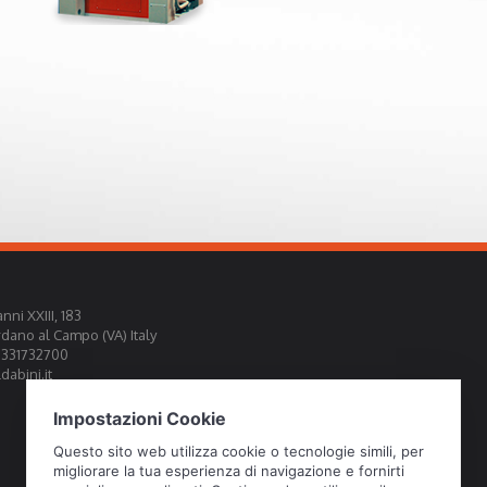
nni XXIII, 183
rdano al Campo (VA) Italy
0331732700
abini.it