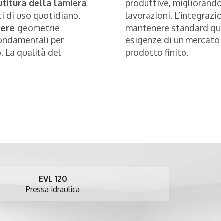
titura della lamiera
,
produttive, migliorando l
i di uso quotidiano.
lavorazioni. L’integraz
nere
geometrie
mantenere standard qual
fondamentali per
esigenze di un mercato 
 La qualità del
prodotto finito.
EVL 120
essa idraulica