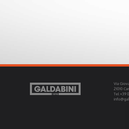
Via Giova
21010 Ca
Tel +39 
info@gald