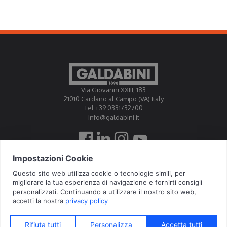
Via Giovanni XXIII, 183
21010 Cardano al Campo (VA) Italy
Tel +39 0331732700
info@galdabini.it
Galdabini is accredited Official Calibration Centre EA, IAF, ILAC
© 2026 Galdabini SPA - Via Giovanni XXIII, 183 - 21010 Cardano al Campo