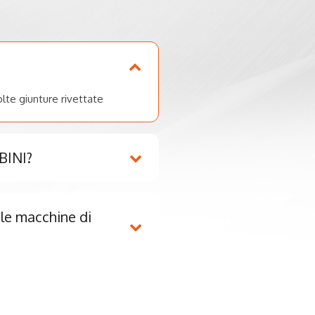
olte giunture rivettate
ABINI?
le macchine di