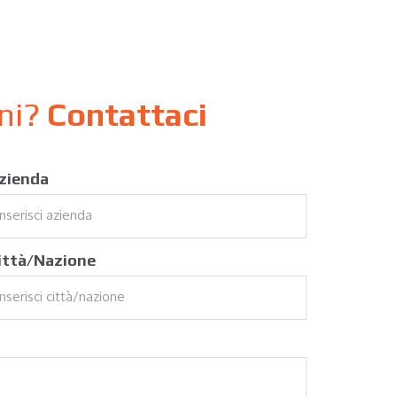
oni?
Contattaci
zienda
ittà/Nazione