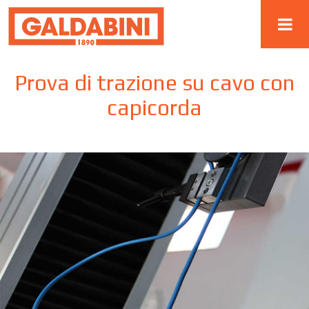
Prova di trazione su cavo con
capicorda