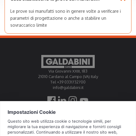
Le prove sui manufatti sono in genere volte a verificare i
parametri di progettazione o anche a stabilire un
sovraccarico limite
Come regolare le prove sui manufatti, come la
prova di compressione di supporti per pavimenti
sopraelevati?
Via Giovanni XXIII, 183
21010 Cardano al Campo (VA) Italy
Tel +39 0331732700
info@galdabini.it
Galdabini is accredited Official Calibration Centre EA, IAF, ILAC