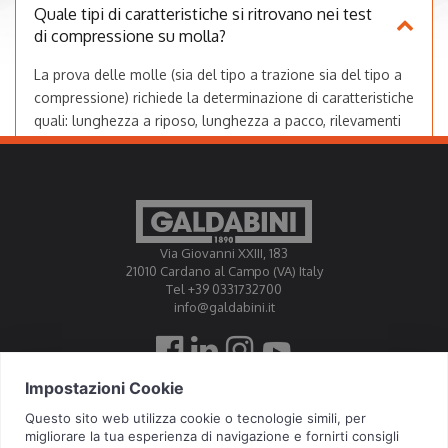
Quale tipi di caratteristiche si ritrovano nei test
di compressione su molla?
La prova delle molle (sia del tipo a trazione sia del tipo a
compressione) richiede la determinazione di caratteristiche
quali: lunghezza a riposo, lunghezza a pacco, rilevamenti
delle frecce a forze note
Com’è equipaggiata la macchina di prova per
prove di compressione su molle?
Via Giovanni XXIII, 183
21010 Cardano al Campo (VA) Italy
Tel +39 0331732700
Come avviene la prova di compressione su
info@galdabini.it
molle secondo le Norme ASTM A125 e ASTM
F1566?
Galdabini is accredited Official Calibration Centre EA, IAF, ILAC