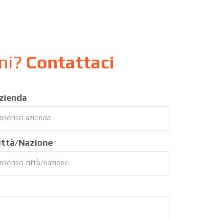
oni?
Contattaci
zienda
ittà/Nazione