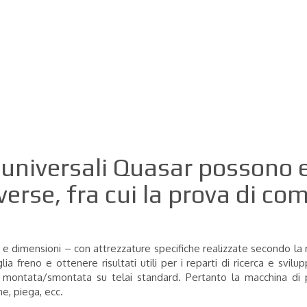
tti Finiti e Semi-finiti
 universali Quasar possono 
verse, fra cui la prova di co
 e dimensioni – con attrezzature specifiche realizzate secondo la ri
ia freno e ottenere risultati utili per i reparti di ricerca e svilu
montata/smontata su telai standard. Pertanto la macchina di pr
ne, piega, ecc.