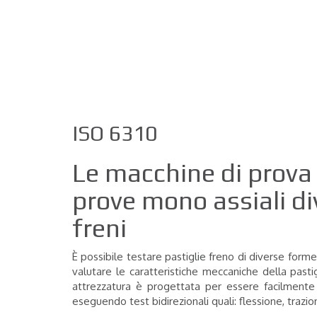
Home
Macchine Prova Materiali
Prodo
Prova compressione su pastiglie freno
ISO 6310
Le macchine di prova
prove mono assiali di
freni
È possibile testare pastiglie freno di diverse forme
valutare le caratteristiche meccaniche della pastigl
attrezzatura è progettata per essere facilmente 
eseguendo test bidirezionali quali: flessione, trazio