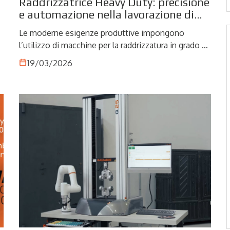
Raddrizzatrice Heavy Duty: precisione
i
e automazione nella lavorazione di
materiali complessi
Le moderne esigenze produttive impongono
l’utilizzo di macchine per la raddrizzatura in grado di
gestire carichi elevati, tolleranze ristrette e materiali
19/03/2026
difficili da lavorare. Le raddrizzatrici Heavy Duty
rispondono a queste sfide integrando robustezza
meccanica, automazione e controllo avanzato del
processo, diventando un elemento chiave nei
contesti industriali più esigenti.
à