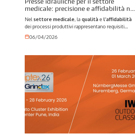
Presse idrauliche per il settore
medicale: precisione e affidabilità ne
processi produttivi
Nel
settore
medicale
, la
qualità
e
l’affidabilità
dei processi produttivi rappresentano requisiti
imprescindibili. La produzione di componenti e
06/04/2026
dispositivi destinati a questo ambito richiede livelli
estremamente elevati di precisione, ripetibilità e
controllo, dove anche minime variazioni possono
compromettere le prestazioni del prodotto
finale. Perciò, le
presse idrauliche
assumono un
ruolo centrale. Grazie alla loro capacità di garantire
un controllo accurato della forza e della corsa,
queste macchine permettono di eseguire
lavorazioni altamente precise, rispondendo alle
esigenze di un settore in cui sicurezza e conformit
agli standard sono elementi fondamentali.