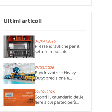
Ultimi articoli
06/04/2026
Presse idrauliche per il
settore medicale:
precisione e affidabilità
nei processi produttivi
19/03/2026
Raddrizzatrice Heavy
Duty: precisione e
automazione nella
lavorazione di materiali
22/02/2026
complessi
Scopri il calendario delle
fiere a cui parteciperà
Galdabini a febbraio!