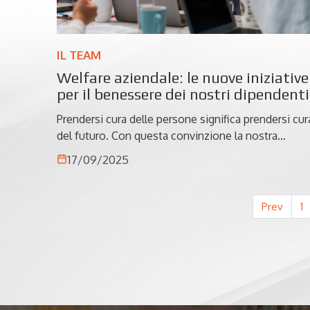
IL TEAM
Welfare aziendale: le nuove iniziative
per il benessere dei nostri dipendenti
Prendersi cura delle persone significa prendersi cur
del futuro. Con questa convinzione la nostra
azienda ha deciso di rafforzare il proprio impegno
17/09/2025
nel welfare aziendale, introducendo nuove
iniziative pensate per migliorare la vita quotidiana
dei dipendenti e delle loro famiglie.
Prev
1