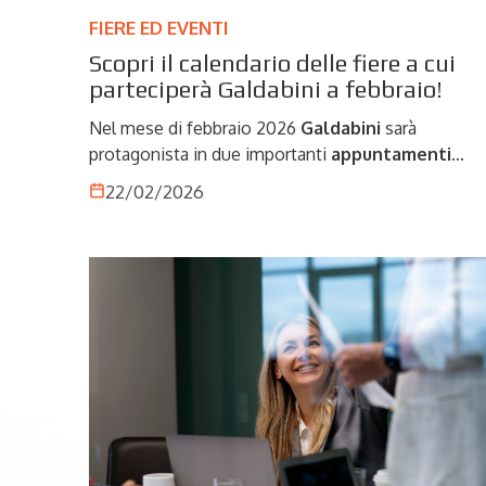
FIERE ED EVENTI
Scopri il calendario delle fiere a cui
parteciperà Galdabini a febbraio!
Nel mese di febbraio 2026
Galdabini
sarà
protagonista in due importanti
appuntamenti
fieristici internazionali
. Due occasioni strategich
22/02/2026
per incontrare clienti, partner e professionisti del
settore, presentare le nostre soluzioni
tecnologiche e confrontarci sulle evoluzioni del
mercato a livello globale.