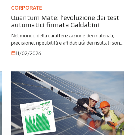
CORPORATE
Quantum Mate: l’evoluzione dei test
automatici firmata Galdabini
Nel mondo della caratterizzazione dei materiali,
precisione, ripetibilità e affidabilità dei risultati sono
e
elementi imprescindibili. Con Quantum Mate,
11/02/2026
Galdabini introduce una nuova generazione di
sistemi di prova che integra robotica collaborativa e
software intelligente in un’unica soluzione
compatta. Un’evoluzione tecnologica pensata per
portare l’automazione nei laboratori a un livello
superiore, migliorando efficienza operativa e qualità
del dato.