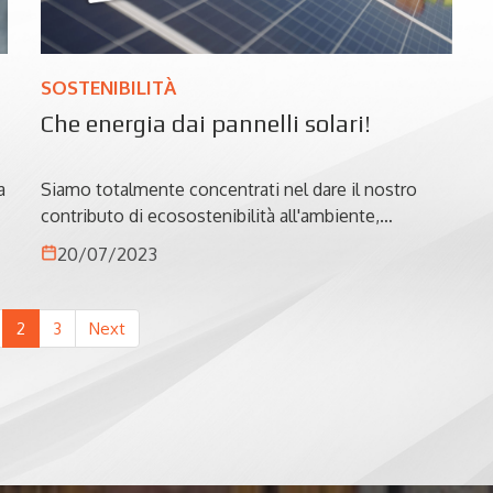
SOSTENIBILITÀ
Che energia dai pannelli solari!
a
Siamo totalmente concentrati nel dare il nostro
contributo di ecosostenibilità all'ambiente,
partendo da azioni semplici per arrivare a risultati
20/07/2023
maggiori come l'energia prodotta dal nostro
sistema di pannelli solari che ci permette di non
produrre CO2 e di preservare la natura.
2
3
Next