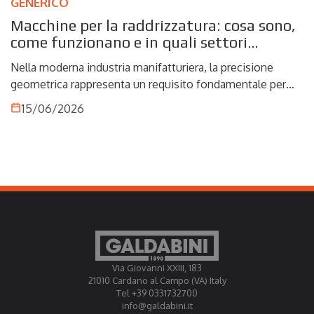
GENERICO
Macchine per la raddrizzatura: cosa sono,
come funzionano e in quali settori
vengono utilizzate
Nella moderna industria manifatturiera, la precisione
geometrica rappresenta un requisito fondamentale per
garantire qualità, affidabilità e continuità produttiva.
15/06/2026
Durante processi come laminazione, forgiatura,
lavorazioni meccaniche o trattamenti termici, i
componenti metallici possono subire deformazioni che
compromettono le tolleranze dimensionali richieste dal
progetto.
Per eliminare queste imperfezioni intervengono le
macchine raddrizzatrici, sistemi industriali progettati per
riportare barre, alberi, tubi e profili alla loro geometria
originale attraverso l'applicazione controllata della forza.
Via Giovanni XXIII, 183
21010 Cardano al Campo (VA) Italy
Tel +39 0331732700
info@galdabini.it