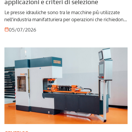
applicazioni e criteri di selezione
Le presse idrauliche sono tra le macchine più utilizzate
nell'industria manifatturiera per operazioni che richiedono
forza, precisione e controllo del processo. Dallo
05/07/2026
stampaggio della lamiera all'imbutitura profonda, fino alla
produzione di componenti destinati ai settori automotive,
aerospace e dei recipienti in pressione, queste soluzioni
rappresentano un elemento chiave per garantire qualità,
ripetibilità ed efficienza produttiva.