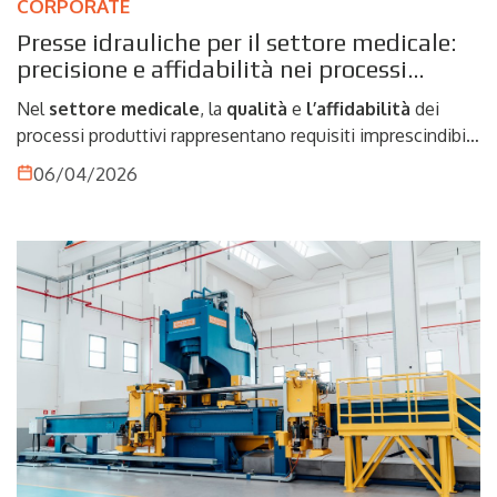
CORPORATE
Presse idrauliche per il settore medicale:
precisione e affidabilità nei processi
produttivi
Nel
settore
medicale
, la
qualità
e
l’affidabilità
dei
processi produttivi rappresentano requisiti imprescindibili.
La produzione di componenti e dispositivi destinati a
06/04/2026
questo ambito richiede livelli estremamente elevati di
precisione, ripetibilità e controllo, dove anche minime
variazioni possono compromettere le prestazioni del
prodotto finale. Perciò, le
presse idrauliche
assumono
un ruolo centrale. Grazie alla loro capacità di garantire un
controllo accurato della forza e della corsa, queste
macchine permettono di eseguire lavorazioni altamente
precise, rispondendo alle esigenze di un settore in cui
sicurezza e conformità agli standard sono elementi
fondamentali.