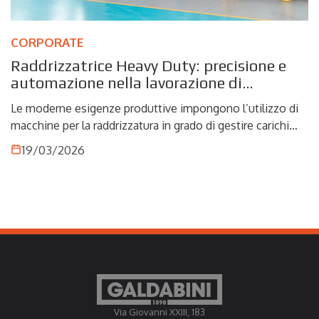
CORPORATE
Raddrizzatrice Heavy Duty: precisione e
automazione nella lavorazione di
materiali complessi
Le moderne esigenze produttive impongono l’utilizzo di
macchine per la raddrizzatura in grado di gestire carichi
elevati, tolleranze ristrette e materiali difficili da lavorare.
19/03/2026
Le raddrizzatrici Heavy Duty rispondono a queste sfide
integrando robustezza meccanica, automazione e
controllo avanzato del processo, diventando un elemento
chiave nei contesti industriali più esigenti.
Via Giovanni XXIII, 183