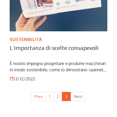
SOSTENIBILITÀ
L’importanza di scelte consapevoli
È nostro impegno progettare e produrre macchinari
in modo sostenibile, come lo dimostrano i pannelli
solari installati nel nostro stabilimento appena si
13/12/2022
varca il cancello, e questo vale anche per tutte le
attività legate alla nostra vita quotidiana, come la
promozione delle nostre macchine.
Prev
1
2
3
Next