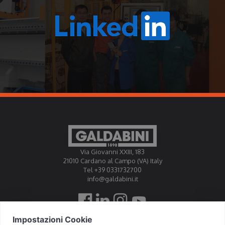
Via Giovanni XXIII, 183
21010 Cardano al Campo (VA) Italy
Tel +39 0331732700
info@galdabini.it