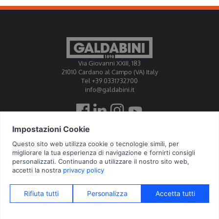
Via Giovanni XXIII, 183
21010 Cardano al Campo (VA) Italy
Tel +39 0331732700
info@galdabini.it
Galdabini is accredited Official Calibration Centre EA, IAF, ILAC
© 2026 Galdabini SPA - Via Giovanni XXIII, 183 - 21010 Cardano al Campo
(VA) - IT - P.IVA 01598040184 - All rights reserved -
Privacy Policy
-
Cookie
Policy
-
Update Consents
-
Whistleblowing
-
GDPR