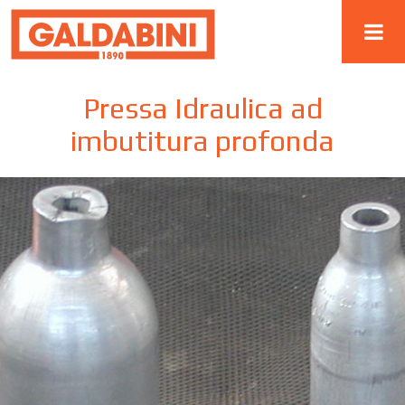
Pressa Idraulica ad
imbutitura profonda