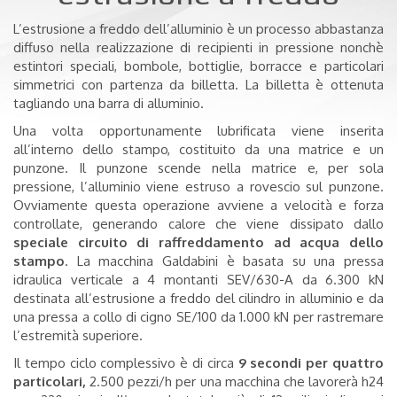
L’estrusione a freddo dell’alluminio è un processo abbastanza
diffuso nella realizzazione di recipienti in pressione nonchè
estintori speciali, bombole, bottiglie, borracce e particolari
simmetrici con partenza da billetta. La billetta è ottenuta
tagliando una barra di alluminio.
Una volta opportunamente
lubrificata viene inserita
all’interno dello stampo, costituito da una matrice e un
punzone. Il punzone scende nella matrice e, per sola
pressione, l’alluminio viene estruso a rovescio sul punzone.
Ovviamente questa operazione avviene a velocità e forza
controllate, generando calore che viene dissipato dallo
speciale circuito di raffreddamento ad acqua dello
stampo
. La macchina Galdabini è basata su una pressa
idraulica verticale a 4 montanti SEV/630-A da 6.300 kN
destinata all’estrusione a freddo del cilindro in alluminio e da
una pressa a collo di cigno SE/100 da 1.000 kN per rastremare
l’estremità superiore.
Il tempo ciclo complessivo è di circa
9 secondi per quattro
particolari,
2.500 pezzi/h per una macchina che lavorerà h24