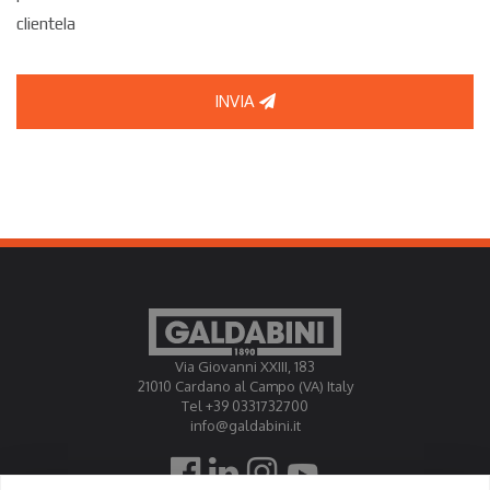
clientela
INVIA
Via Giovanni XXIII, 183
21010 Cardano al Campo (VA) Italy
Tel +39 0331732700
info@galdabini.it