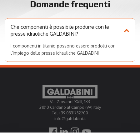
Domande frequenti
Che componenti è possibile produrre con le
presse idrauliche GALDABINI?
I componenti in titanio possono essere prodotti con
l’impiego delle presse idrauliche GALDABINI
Com’è possibile imbutire elementi in titanio?
Via Giovanni XXIII, 183
21010 Cardano al Campo (VA) Italy
Tel +39 0331732700
info@galdabini.it