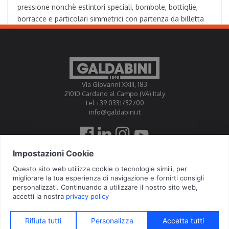
pressione nonchè estintori speciali, bombole, bottiglie,
borracce e particolari simmetrici con partenza da billetta
Come avviene l’estrusione a freddo nelle presse
idrauliche GALDABINI?
Via Giovanni XXIII, 183
21010 Cardano al Campo (VA) Italy
Quanto dura il processo di estrusione nelle
Tel +39 0331732700
info@galdabini.it
presse idrauliche?
Galdabini is accredited Official Calibration Centre EA, IAF, ILAC
© 2026 Galdabini SPA - Via Giovanni XXIII, 183 - 21010 Cardano al Campo