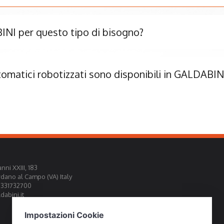
NI per questo tipo di bisogno?
tomatici robotizzati sono disponibili in GALDABIN
nni XXIII, 183
rdano al Campo (VA) Italy
0331732700
abini.it