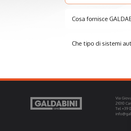
Cosa fornisce GALDABI
Che tipo di sistemi au
Via Giova
21010 Ca
Tel +39 
info@gald