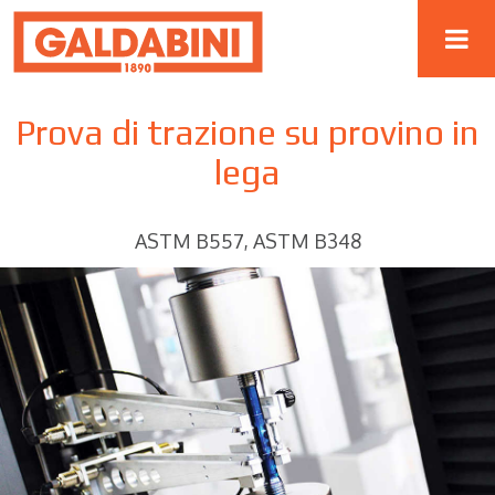
Prova di trazione su provino in
lega
ASTM B557, ASTM B348