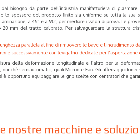
iva dal bisogno da parte dell’industria manifatturiera di plasm
 lo spessore del prodotto finito sia uniforme su tutta la sua su
 di laminazione, a 45° e a 90°, per mediare i valori di prova. Le p
 20 mm del tratto calibrato. Per salvaguardare la struttura crist
a lunghezza parallela al fine di rimuovere le bave e l’incrudimento 
pi e successivamente con levigatrici dedicate per l’asportazione de
sura della deformazione longitudinale e l’altro per la deformaz
r, nonchè
semiautomatici, quali Micron e Ean. Gli afferraggi idone
casi è opportuno equipaggiare le grip scelte con centratori che gara
le nostre macchine e soluzi