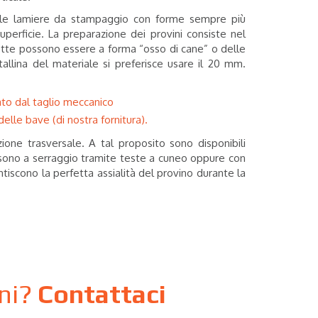
are le lamiere da stampaggio con forme sempre più
perficie. La preparazione dei provini consiste nel
rovette possono essere a forma “osso di cane” o delle
allina del materiale si preferisce usare il 20 mm.
dato dal taglio meccanico
lle bave (di nostra fornitura).
ione trasversale. A tal proposito sono disponibili
i sono a serraggio tramite teste a cuneo oppure con
ntiscono la perfetta assialità del provino durante la
oni?
Contattaci