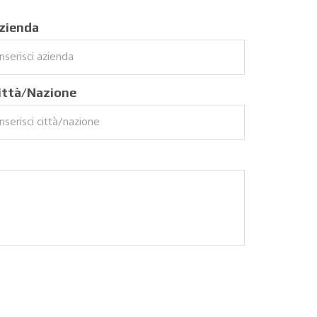
zienda
ittà/Nazione