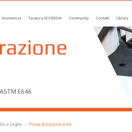
Assistenza
Taratura ACCREDIA
Community
Contatti
Library
trazione
, ASTM E646
llo e Leghe
Prova di trazione (r+n)