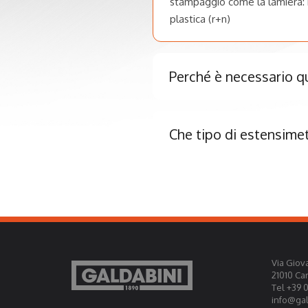
stampaggio come la lamiera: 
plastica (r+n)
Perché è necessario qu
Che tipo di estensimetr
Via Giova
21010 Ca
Tel +39 
info@gald