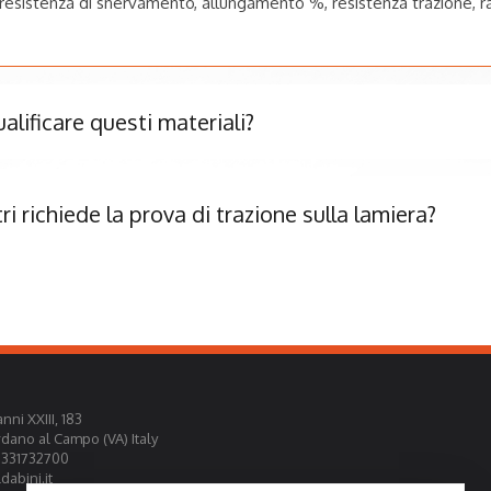
resistenza di snervamento, allungamento %, resistenza trazione, 
alificare questi materiali?
i richiede la prova di trazione sulla lamiera?
nni XXIII, 183
rdano al Campo (VA) Italy
0331732700
abini.it