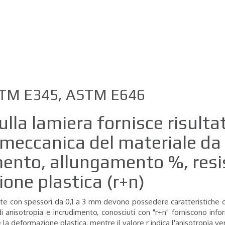
ASTM E345, ASTM E646
ulla lamiera fornisce risult
e meccanica del materiale d
mento, allungamento %, resi
one plastica (r+n)
 con spessori da 0,1 a 3 mm devono possedere caratteristiche che 
 anisotropia e incrudimento, conosciuti con "r+n" forniscono inform
 la deformazione plastica, mentre il valore r indica l'anisotropia ve