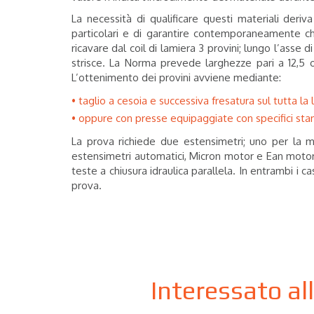
La necessità di qualificare questi materiali der
particolari e di garantire contemporaneamente che
ricavare dal coil di lamiera 3 provini; lungo l’asse
strisce. La Norma prevede larghezze pari a 12,5 o
L’ottenimento dei provini avviene mediante:
taglio a cesoia e successiva fresatura sul tutta l
oppure con presse equipaggiate con specifici stam
La prova richiede due estensimetri; uno per la mi
estensimetri automatici, Micron motor e Ean moto
teste a chiusura idraulica parallela. In entrambi i 
prova.
Interessato al