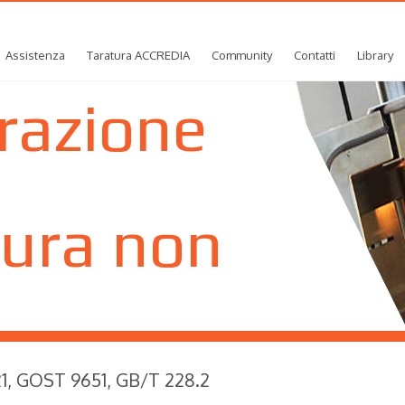
Assistenza
Taratura ACCREDIA
Community
Contatti
Library
trazione
ura non
e
1, GOST 9651, GB/T 228.2