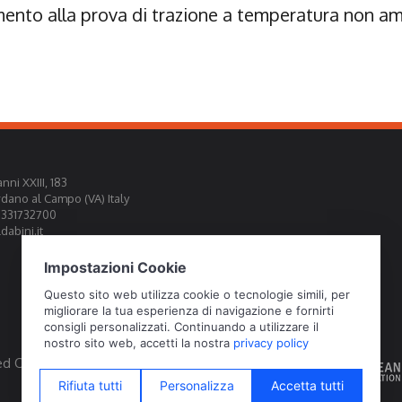
mento alla prova di trazione a temperatura non a
nni XXIII, 183
rdano al Campo (VA) Italy
0331732700
abini.it
ed Official Calibration Centre EA, IAF, ILAC