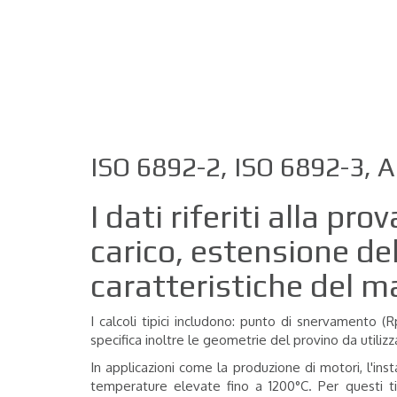
Home
Macchine Prova Materiali
Meta
Prova di trazione metalli a temperatura 
ISO 6892-2, ISO 6892-3,
I dati riferiti alla p
carico, estensione de
caratteristiche del m
I
calcoli tipici includono: punto di snervamento (Rp
specifica inoltre le geometrie del provino da utili
In applicazioni come la produzione di motori, l'in
temperature elevate fino a 1200°C.
Per questi t