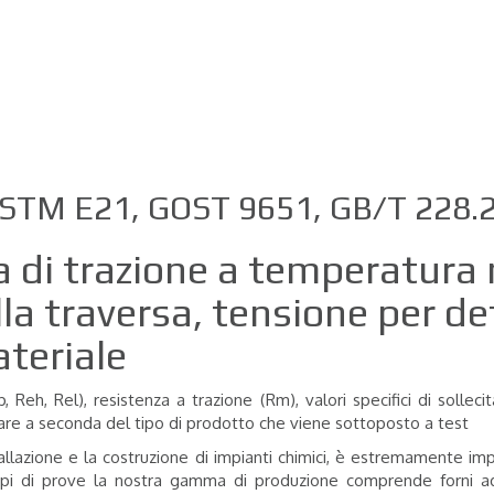
llo e Leghe
non ambiente
 ASTM E21, GOST 9651, GB/T 228.
rova di trazione a temperatu
lla traversa, tensione per d
ateriale
, Reh, Rel), resistenza a trazione (Rm), valori specifici di sollec
zzare a seconda del tipo di prodotto che viene sottoposto a test
stallazione e la costruzione di impianti chimici, è estremamente i
ipi di prove la nostra gamma di produzione comprende forni ad 