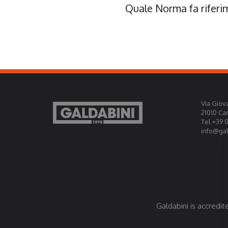
Quale Norma fa riferi
Via Giova
21010 Ca
Tel +39 
info@gald
Galdabini is accredit