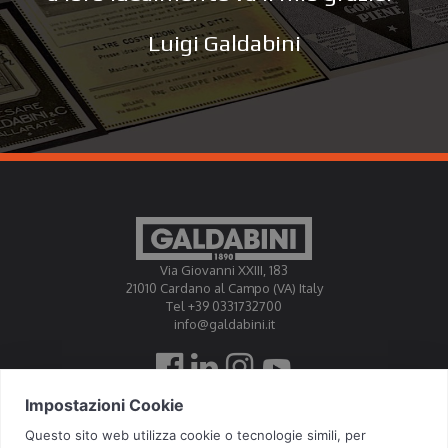
Luigi Galdabini
Via Giovanni XXIII, 183
21010 Cardano al Campo (VA) Italy
Tel +39 0331732700
info@galdabini.it
Galdabini is accredited Official Calibration Centre EA, IAF, ILAC