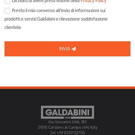
Dichiaro di avere preso visione della
Privacy Policy
Presto il mio consenso all'invio di informazioni sui
prodotti e servizi Galdabini e rilevazione soddisfazione
clientela
INVIA
Via Giovanni XXIII, 183
21010 Cardano al Campo (VA) Italy
Tel +39 0331732700