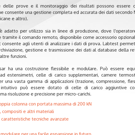
delle prove e il monitoraggio dei risultati possono essere con
he consente una gestione completa ed accurata dei dati secondo 
cane e altro).
adatto per utilizzo sia in linee di produzione, dove l'operator
 tramite il comando remoto, disponibile come accessorio opzionale,
consente agli utenti di analizzare i dati di prova. Labtest permet
rchiviazione, gestione e trasmissione dei dati al database della re
altre funzioni.
ar ha una costruzione flessibile e modulare. Può essere equ
 ad estensimetri, celle di carico supplementari, camere termost
er una vasta gamma di applicazioni (trazione, compressione, flessi
ntuitivo può essere dotato di celle di carico aggiuntive con 
a risoluzione e precisione per micro-carichi.
doppia colonna con portata massima di 200 kN
 compositi e altri materiali
caratteristiche tecniche avanzate
e modulare per una facile espansione in futuro