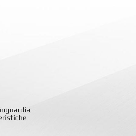
vanguardia
eristiche