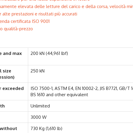
amente elevata delle letture del carico e della corsa, velocità mi
lte prestazioni e risultati più accurati
enda certificata ISO 9001
o qualità-prezzo
me and max
200 kN (44,961 lbf)
l size
250 kN
ession)
r exceeded
ISO 7500-1, ASTM E4, EN 10002-2, JIS B7721, GB/T 16
BS 1610 and other equivalent
pth
Unlimited
3000 W
(without
730 Kg (1,610 lb)