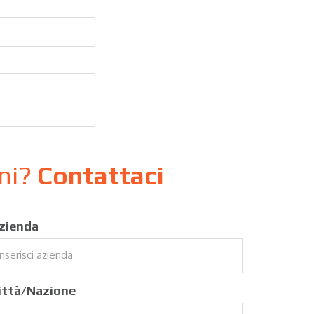
oni?
Contattaci
zienda
ittà/Nazione