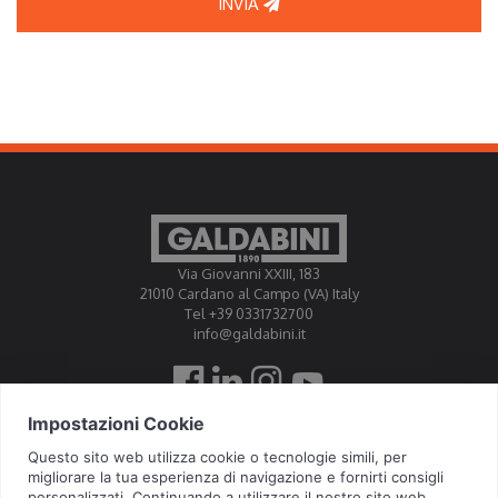
INVIA
Via Giovanni XXIII, 183
21010 Cardano al Campo (VA) Italy
Tel +39 0331732700
info@galdabini.it
Galdabini is accredited Official Calibration Centre EA, IAF, ILAC