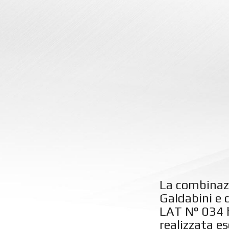
La combinazi
Galdabini e 
LAT N° 034 h
realizzata es