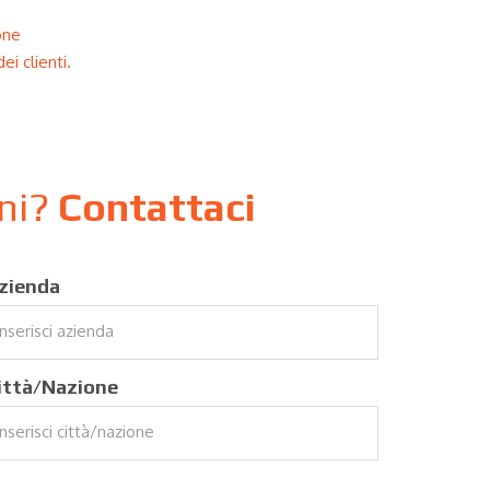
one
i clienti.
oni?
Contattaci
zienda
ittà/Nazione