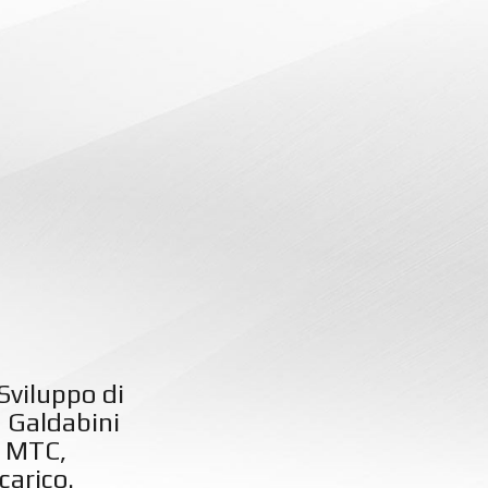
Sviluppo di
a Galdabini
e MTC,
carico.