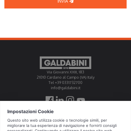
INVIA
Via Giovanni XXIII, 183
21010 Cardano al Campo (VA) Italy
Tel +39 0331732700
info@galdabini.it
Galdabini is accredited Official Calibration Centre EA, IAF, ILAC