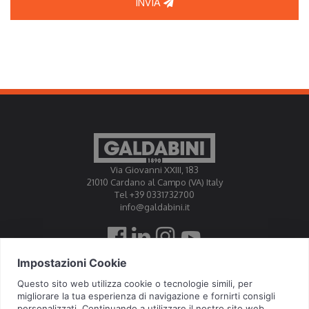
INVIA
Via Giovanni XXIII, 183
21010 Cardano al Campo (VA) Italy
Tel +39 0331732700
info@galdabini.it
Galdabini is accredited Official Calibration Centre EA, IAF, ILAC